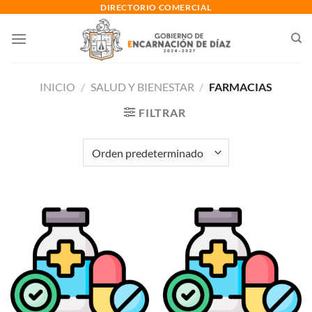
Saltar
DIRECTORIO COMERCIAL
al
contenido
INICIO
/
SALUD Y BIENESTAR
/
FARMACIAS
FILTRAR