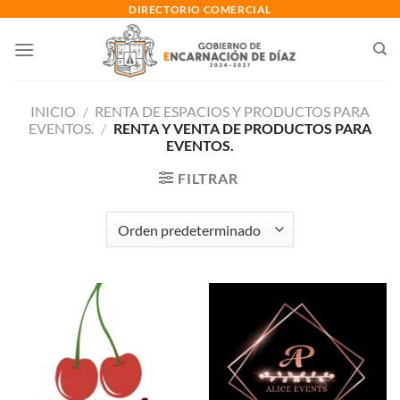
Saltar
DIRECTORIO COMERCIAL
al
contenido
INICIO
/
RENTA DE ESPACIOS Y PRODUCTOS PARA
EVENTOS.
/
RENTA Y VENTA DE PRODUCTOS PARA
EVENTOS.
FILTRAR