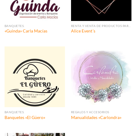
BANQUETES.
RENTA Y VENTA DE PRODUCTOS PARA EVENTOS.
«Guinda» Carla Macías
Alice Event´s
BANQUETES.
REGALOS Y ACCESORIOS
Banquetes «El Güero»
Manualidades «Carlondra»