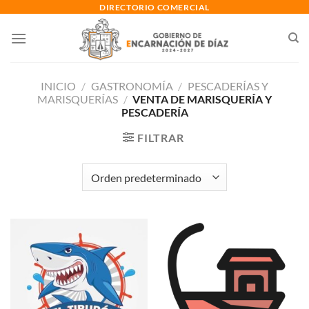
Saltar
DIRECTORIO COMERCIAL
al
contenido
INICIO
/
GASTRONOMÍA
/
PESCADERÍAS Y
MARISQUERÍAS
/
VENTA DE MARISQUERÍA Y
PESCADERÍA
FILTRAR