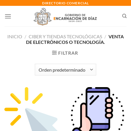
Saltar
DIRECTORIO COMERCIAL
al
contenido
INICIO
/
CIBER Y TIENDAS TECNOLÓGICAS
/
VENTA
DE ELECTRÓNICOS O TECNOLOGÍA.
FILTRAR