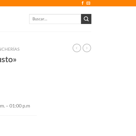
Buscar
por:
NCHERÍAS
usto»
.m. – 01:00 p.m