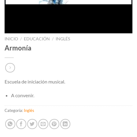
INICIO
/
EDUCACIÓN
/
INGLÉS
Armonía
Escuela de iniciación musical.
A convenir.
Categoría:
Inglés