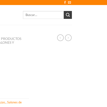
Buscar
por:
 Y PRODUCTOS
ALONES Y
azas.
,
Salones de