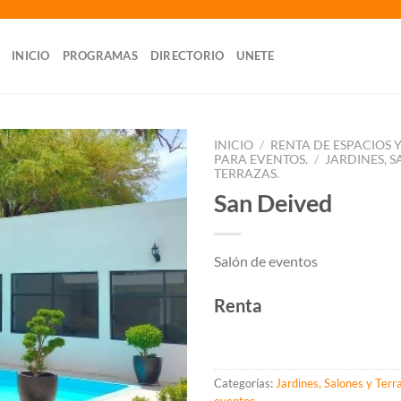
INICIO
PROGRAMAS
DIRECTORIO
UNETE
INICIO
/
RENTA DE ESPACIOS
PARA EVENTOS.
/
JARDINES, S
TERRAZAS.
San Deived
Salón de eventos
Renta
Categorías:
Jardines, Salones y Terr