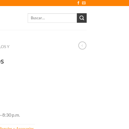
Buscar
por:
LOS Y
os
–8:30 p.m.
Regalos y Accesorios