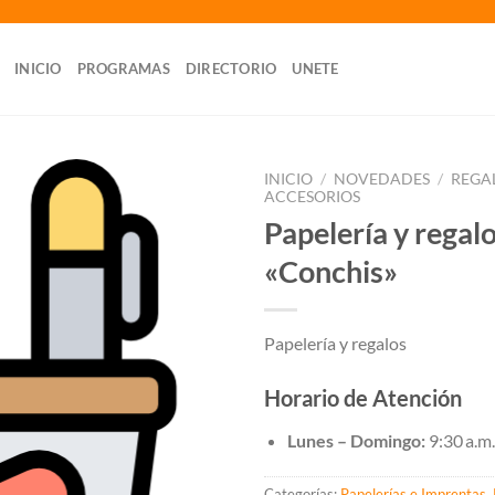
INICIO
PROGRAMAS
DIRECTORIO
UNETE
INICIO
/
NOVEDADES
/
REGA
ACCESORIOS
Papelería y regal
«Conchis»
Papelería y regalos
Horario de Atención
Lunes – Domingo:
9:30 a.m.
Categorías:
Papelerías e Imprentas
,