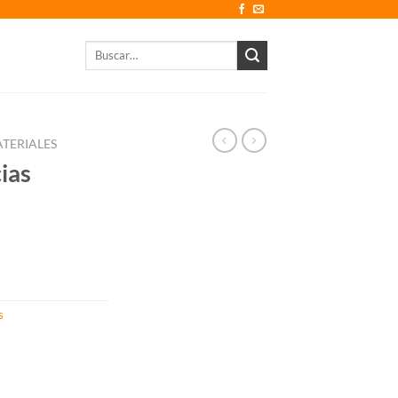
Buscar
por:
TERIALES
ias
s